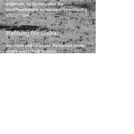
ergänzen, zu löschen oder die
Veröffentlichung zeitweise oder endgültig
einzustellen.
Haftung für Links:
Verweise und Links auf Webseiten Dritter
liegen ausserhalb unseres
Verantwortungsbereichs Es wird jegliche
Verantwortung für solche Webseiten
abgelehnt. Der Zugriff und die Nutzung
solcher Webseiten erfolgen auf eigene
Gefahr des Nutzers oder der Nutzerin.
Urheberrechte:
Die Urheber- und alle anderen Rechte an
Inhalten, Bildern, Fotos oder anderen
Dateien auf der Website gehören
ausschliesslich der Firma Hochuli
Transport GmbH oder den speziell