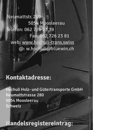
Neumattstr. 280
5054 Moosleerau
Telefon:
062 726 23 39
Fax:
062 726 23 81
web:
www.hochuli-trans.swiss
@:
w.hochuli@bluewin.ch
Kontaktadresse:
Hochuli Holz- und Gütertransporte GmbH
Neumattstrasse 280
5054 Moosleerau
Schweiz
Handelsregistereintrag: