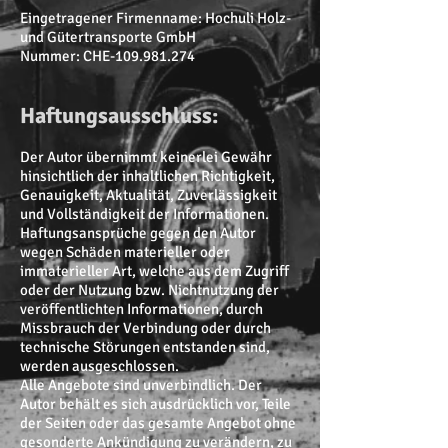
Eingetragener Firmenname: Hochuli Holz-
und Gütertransporte GmbH
Nummer: CHE-109.981.274
Haftungsausschluss:
Der Autor übernimmt keinerlei Gewähr
hinsichtlich der inhaltlichen Richtigkeit,
Genauigkeit, Aktualität, Zuverlässigkeit
und Vollständigkeit der Informationen.
Haftungsansprüche gegen den Autor
wegen Schäden materieller oder
immaterieller Art, welche aus dem Zugriff
oder der Nutzung bzw. Nichtnutzung der
veröffentlichten Informationen, durch
Missbrauch der Verbindung oder durch
technische Störungen entstanden sind,
werden ausgeschlossen.
Alle Angebote sind unverbindlich. Der
Autor behält es sich ausdrücklich vor, Teile
der Seiten oder das gesamte Angebot ohne
gesonderte Ankündigung zu verändern, zu